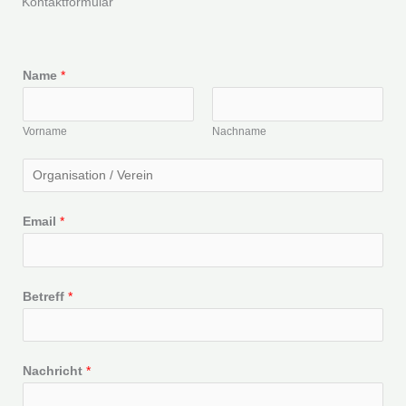
Kontaktformular
Name
*
Vorname
Nachname
O
r
g
Email
*
a
n
i
Betreff
*
s
a
t
Nachricht
*
i
o