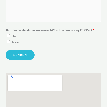
n
/
V
e
r
Kontaktaufnahme erwünscht? - Zustimmung DSGVO
*
e
Ja
i
Nein
n
SENDEN