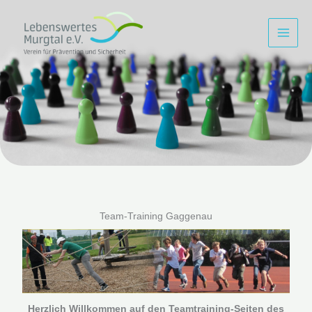
Zum
Inhalt
springen
Team-Training Gaggenau
Herzlich Willkommen auf den Teamtraining-Seiten des